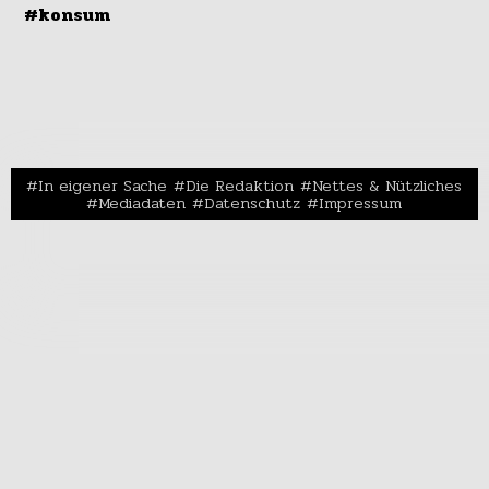
#konsum
In eigener Sache
Die Redaktion
Nettes & Nützliches
Mediadaten
Datenschutz
Impressum