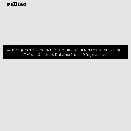
#alltag
In eigener Sache
Die Redaktion
Nettes & Nützliches
Mediadaten
Datenschutz
Impressum