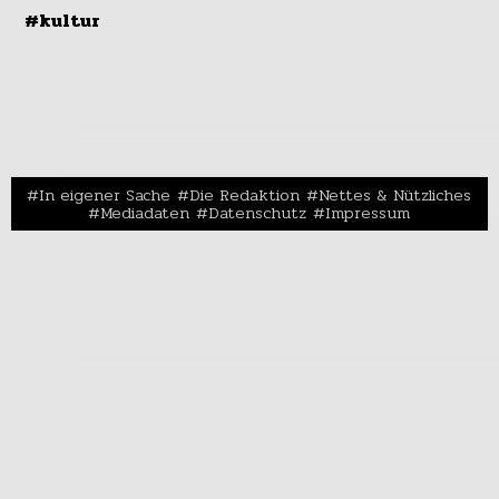
#kultur
In eigener Sache
Die Redaktion
Nettes & Nützliches
Mediadaten
Datenschutz
Impressum