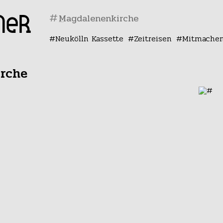
#
Neukölln Kassette
Zeitreisen
Mitmache
rche