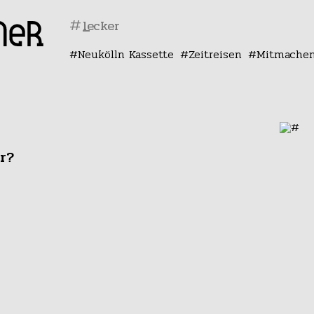
#
Neukölln Kassette
Zeitreisen
Mitmache
r?