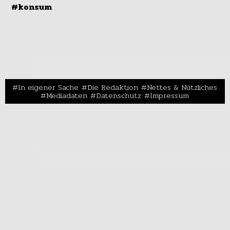
#konsum
In eigener Sache
Die Redaktion
Nettes & Nützliches
Mediadaten
Datenschutz
Impressum