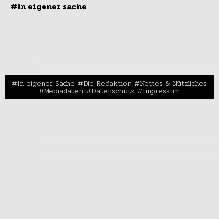
#in eigener sache
In eigener Sache
Die Redaktion
Nettes & Nützliches
Mediadaten
Datenschutz
Impressum