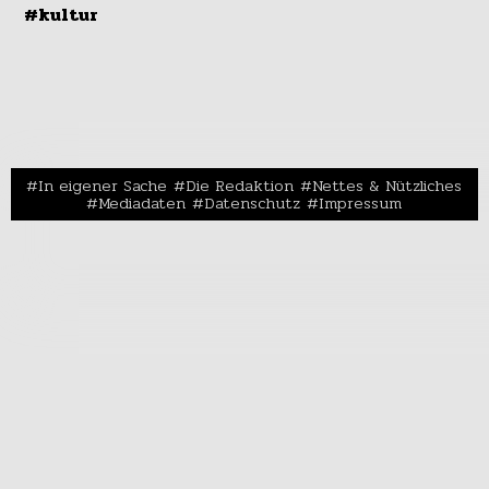
#kultur
In eigener Sache
Die Redaktion
Nettes & Nützliches
Mediadaten
Datenschutz
Impressum