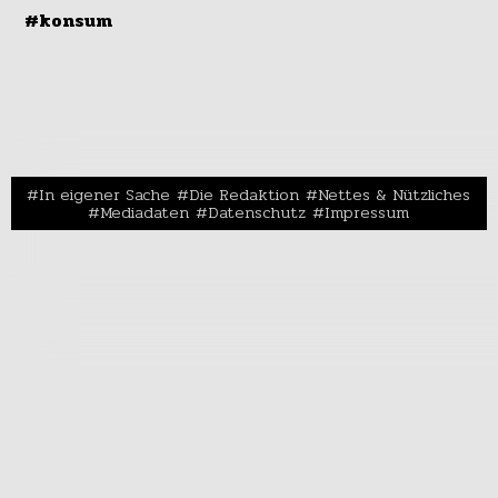
#konsum
In eigener Sache
Die Redaktion
Nettes & Nützliches
Mediadaten
Datenschutz
Impressum