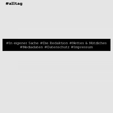
#alltag
In eigener Sache
Die Redaktion
Nettes & Nützliches
Mediadaten
Datenschutz
Impressum