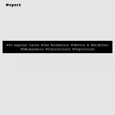
#sport
In eigener Sache
Die Redaktion
Nettes & Nützliches
Mediadaten
Datenschutz
Impressum