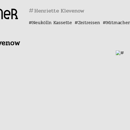
#
Neukölln Kassette
Zeitreisen
Mitmache
evenow