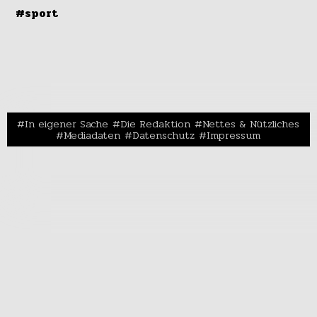
#sport
In eigener Sache
Die Redaktion
Nettes & Nützliches
Mediadaten
Datenschutz
Impressum