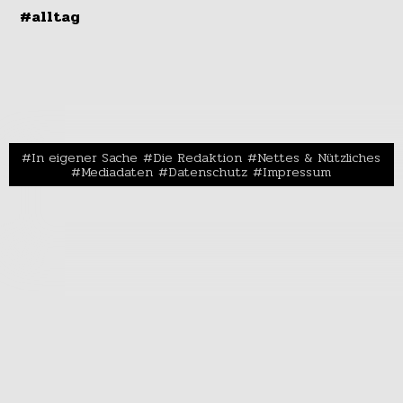
#alltag
In eigener Sache
Die Redaktion
Nettes & Nützliches
Mediadaten
Datenschutz
Impressum