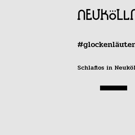
#glockenläute
Schlaflos in Neukö