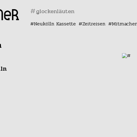
#
Neukölln Kassette
Zeitreisen
Mitmache
n
lln