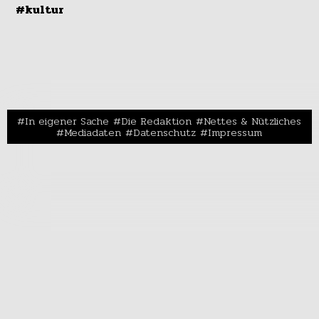
#kultur
In eigener Sache
Die Redaktion
Nettes & Nützliches
Mediadaten
Datenschutz
Impressum