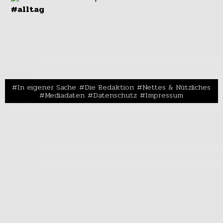
#alltag
In eigener Sache
Die Redaktion
Nettes & Nützliches
Mediadaten
Datenschutz
Impressum