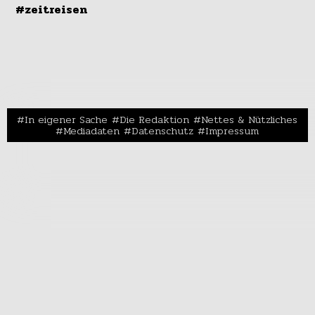
#zeitreisen
In eigener Sache
Die Redaktion
Nettes & Nützliches
Mediadaten
Datenschutz
Impressum