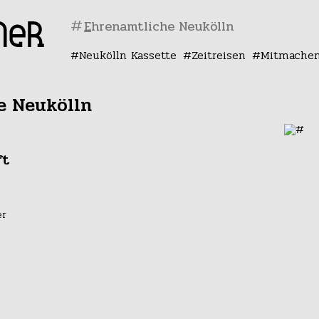
#
Neukölln Kassette
Zeitreisen
Mitmache
e Neukölln
ft