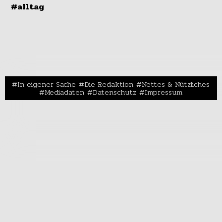
#alltag
In eigener Sache
Die Redaktion
Nettes & Nützliches
Mediadaten
Datenschutz
Impressum