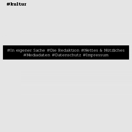
#kultur
In eigener Sache
Die Redaktion
Nettes & Nützliches
Mediadaten
Datenschutz
Impressum