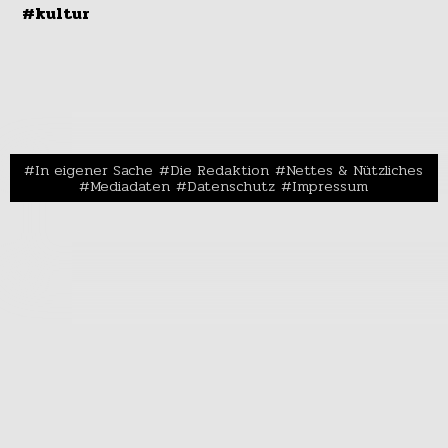
#kultur
In eigener Sache
Die Redaktion
Nettes & Nützliches
Mediadaten
Datenschutz
Impressum