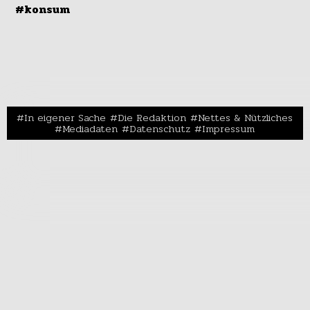
#konsum
In eigener Sache
Die Redaktion
Nettes & Nützliches
Mediadaten
Datenschutz
Impressum