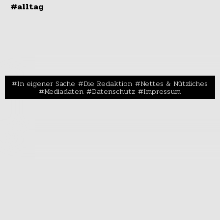
#alltag
In eigener Sache
Die Redaktion
Nettes & Nützliches
Mediadaten
Datenschutz
Impressum