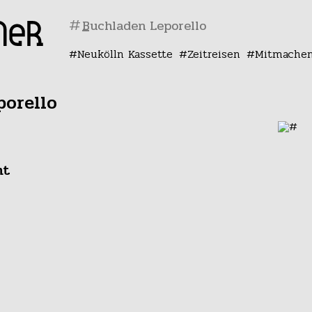
#
Neukölln Kassette
Zeitreisen
Mitmache
porello
ht