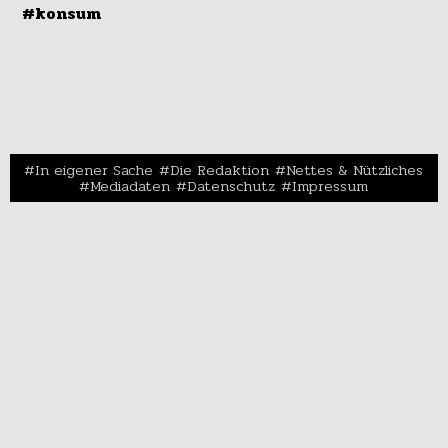
#konsum
In eigener Sache
Die Redaktion
Nettes & Nützliches
Mediadaten
Datenschutz
Impressum