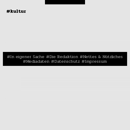
#kultur
In eigener Sache
Die Redaktion
Nettes & Nützliches
Mediadaten
Datenschutz
Impressum