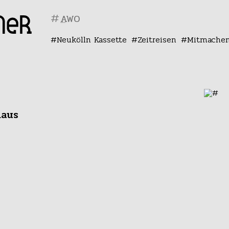
#
Neukölln Kassette
Zeitreisen
Mitmache
haus