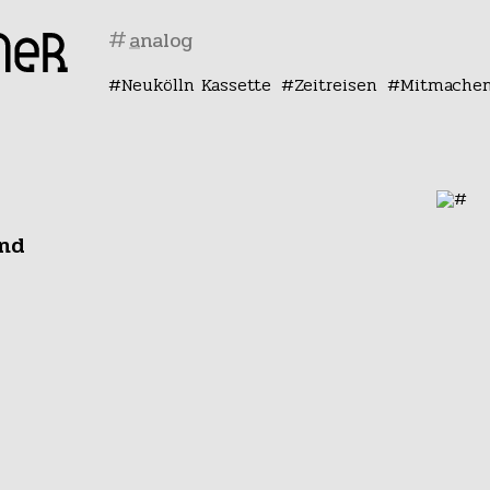
#
Neukölln Kassette
Zeitreisen
Mitmache
und