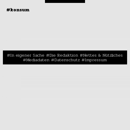
#konsum
In eigener Sache
Die Redaktion
Nettes & Nützliches
Mediadaten
Datenschutz
Impressum