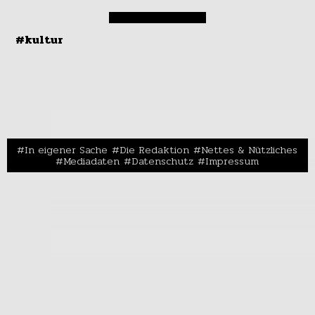
#kultur
In eigener Sache
Die Redaktion
Nettes & Nützliches
Mediadaten
Datenschutz
Impressum