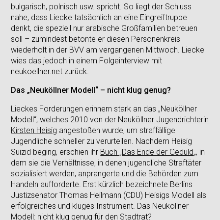
bulgarisch, polnisch usw. spricht. So liegt der Schluss
nahe, dass Liecke tatsächlich an eine Eingreiftruppe
denkt, die speziell nur arabische Großfamilien betreuen
soll – zumindest betonte er diesen Personenkreis
wiederholt in der BVV am vergangenen Mittwoch. Liecke
wies das jedoch in einem Folgeinterview mit
neukoellner.net zurück.
Das „Neuköllner Modell“ – nicht klug genug?
Lieckes Forderungen erinnern stark an das „Neuköllner
Modell“, welches 2010 von der
Neuköllner Jugendrichterin
Kirsten Heisig
angestoßen wurde, um straffällige
Jugendliche schneller zu verurteilen. Nachdem Heisig
Suizid beging, erschien ihr
Buch „Das Ende der Geduld
„, in
dem sie die Verhältnisse, in denen jugendliche Straftäter
sozialisiert werden, anprangerte und die Behörden zum
Handeln aufforderte. Erst kürzlich bezeichnete Berlins
Justizsenator Thomas Heilmann (CDU) Heisigs Modell als
erfolgreiches und kluges Instrument. Das Neuköllner
Modell: nicht klug genug für den Stadtrat?