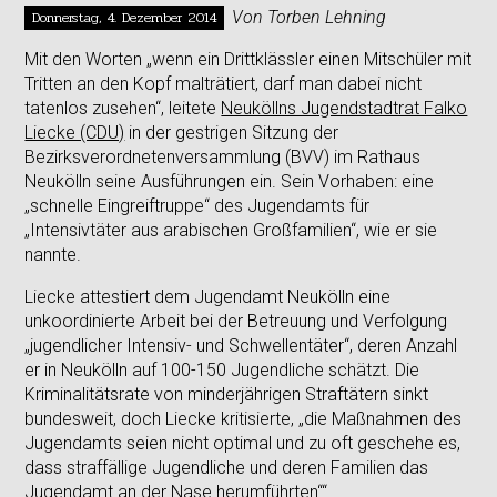
Donnerstag, 4. Dezember 2014
Von Torben Lehning
Mit den Worten „wenn ein Drittklässler einen Mitschüler mit
Tritten an den Kopf malträtiert, darf man dabei nicht
tatenlos zusehen“, leitete
Neuköllns Jugendstadtrat Falko
Liecke (CDU)
in der gestrigen Sitzung der
Bezirksverordnetenversammlung (BVV) im Rathaus
Neukölln seine Ausführungen ein. Sein Vorhaben: eine
„schnelle Eingreiftruppe“ des Jugendamts für
„Intensivtäter aus arabischen Großfamilien“, wie er sie
nannte.
Liecke attestiert dem Jugendamt Neukölln eine
unkoordinierte Arbeit bei der Betreuung und Verfolgung
„jugendlicher Intensiv- und Schwellentäter“, deren Anzahl
er in Neukölln auf 100-150 Jugendliche schätzt. Die
Kriminalitätsrate von minderjährigen Straftätern sinkt
bundesweit, doch Liecke kritisierte, „die Maßnahmen des
Jugendamts seien nicht optimal und zu oft geschehe es,
dass straffällige Jugendliche und deren Familien das
Jugendamt an der Nase herumführten““